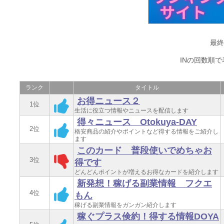
最終更
INの回数順
ランク
タイトル
お得ニュース２
1位
生活に役立つ情報やニュースを配信します
得々ニュース Otokuya-DAY
2位
格安商品の紹介やポイントなど得する情報をご紹介し
ます
このカード 普段使いでめちゃお
3位
得です
どんどんポイントが増えるお得なカードを紹介します
新発想！稼げる副業情報 フクエ
4位
もん
稼げる副業情報をガンガン紹介します
稼ぐプラス倹約！得する情報DOYA