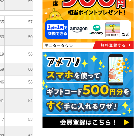
82
56
65
57
53
50
19
58
59
60
46
58
41
54
7
53
02
62