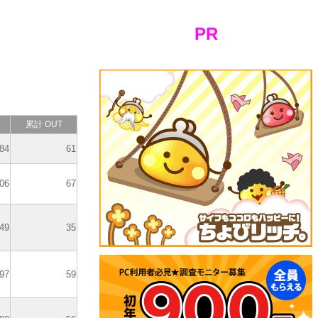
PR
累計 OUT
84
61
06
67
49
35
97
59