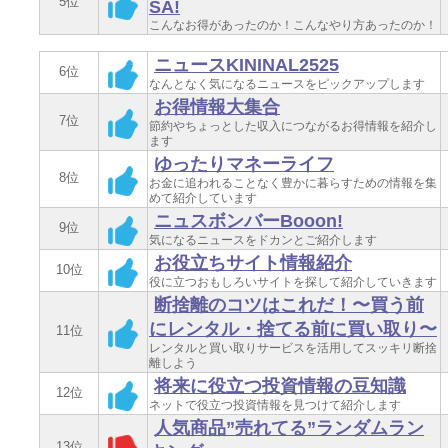
5位
SA!
こんなお得があったのか！こんなやり方あったのか！
ニュースKININAL2525
6位
なんとなく気になるニュースをピックアップします
お得情報大集合
7位
節約やちょっとした収入につながるお得情報を紹介し
ます
ゆったりマネーライフ
8位
お金に追われることなく豊かに暮らすための情報を集
めて紹介しています
ニュスボンバーBooon!
9位
気になるニュースをドカンとご紹介します
お役立ちサイト情報紹介
10位
役に立つおもしろいサイトを探して紹介していきます
断捨離のコツはこれだ！〜買う前
にレンタル・捨てる前に買い取り〜
11位
レンタルと買い取りサービスを活用してスッキリ断捨
離しよう
将来に役立つ投資情報の豆知識
12位
ネットで役立つ投資情報を見つけて紹介します
人気商品”売れてる”ランダムラン
13位