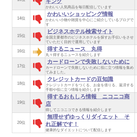
キング
かわいい人気商品を毎日配信しています
かわいいショッピング情報
14位
かわいい小物や雑貨を中心にご紹介しているブログで
す
ビジネスホテル検索サイト
15位
全国主要都市のビジネスホテルを探すお手伝いをさせ
ていただく目的で運用しています
得するニュース 丸得
16位
丸々得するニュースを紹介します
カードローンで失敗しないために
17位
カードローンで失敗しないために役に立つ情報を集め
てみました。
クレジットカードの豆知識
18位
クレジットカードをつくる、お金を借りる、返済する
手順や役に立つ情報を紹介します
得するおもしろ情報 ニコニコ商
19位
店
得してニコニコできる情報を紹介します
無理せずゆっくりダイエット そ
20位
れ正解です！
健康的なダイエットについて配信します